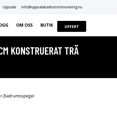
Uppsala
info@uppsalabadrumsrenovering.nu
OGG
OM OSS
BUTIK
OFFERT
 CM KONSTRUERAT TRÄ
r
,
Badrumsspegel