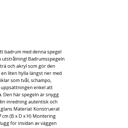
i ditt badrum med denna spegel
n utstrålning! Badrumsspegeln
 trä och akryl som gör den
 en liten hylla längst ner med
tiklar som tvål, schampo,
uppsättningen enkel att
a. Den här spegeln är snygg
din inredning autentisk och
gglans Material: Konstruerat
 37 cm (B x D x H) Montering
plugg för insidan av väggen