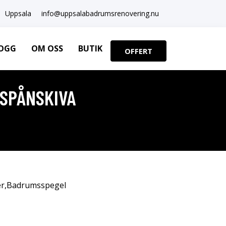
Uppsala
info@uppsalabadrumsrenovering.nu
OGG
OM OSS
BUTIK
OFFERT
 SPÅNSKIVA
r
,
Badrumsspegel