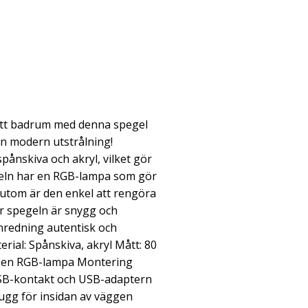
i ditt badrum med denna spegel
n modern utstrålning!
spånskiva och akryl, vilket gör
egeln har en RGB-lampa som gör
sutom är den enkel att rengöra
är spegeln är snygg och
inredning autentisk och
erial: Spånskiva, akryl Mått: 80
ar en RGB-lampa Montering
USB-kontakt och USB-adaptern
lugg för insidan av väggen