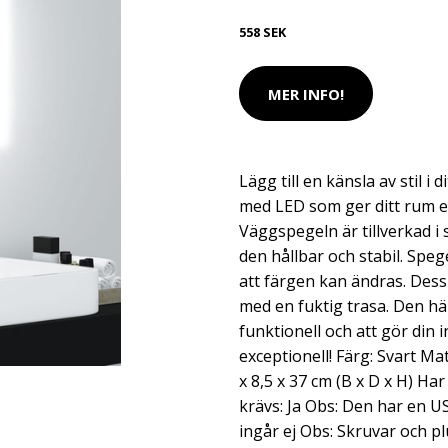
558 SEK
MER INFO!
Lägg till en känsla av stil 
med LED som ger ditt rum e
Väggspegeln är tillverkad i 
den hållbar och stabil. Sp
att färgen kan ändras. Des
med en fuktig trasa. Den h
funktionell och att gör din 
exceptionell! Färg: Svart Mat
x 8,5 x 37 cm (B x D x H) H
krävs: Ja Obs: Den har en 
ingår ej Obs: Skruvar och p