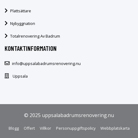
Plattsättare
Nybyggnation
Totalrenovering Av Badrum
KONTAKTINFORMATION
info@uppsalabadrumsrenovering.nu
Uppsala
© 2025 uppsalabadrumsrenovering.nu
Blogg
Offert
Villkor
Personuppgiftspolicy
Webbplatskarta