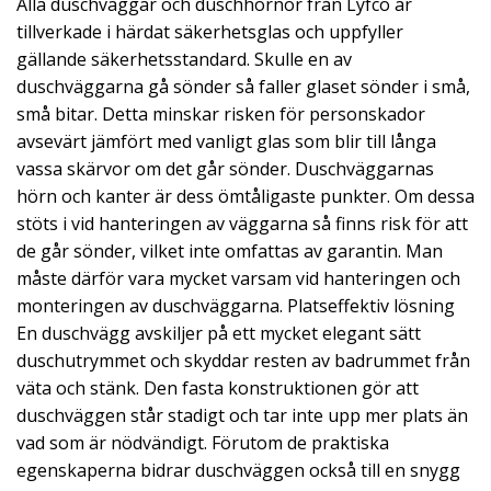
Alla duschväggar och duschhörnor från Lyfco är
tillverkade i härdat säkerhetsglas och uppfyller
gällande säkerhetsstandard. Skulle en av
duschväggarna gå sönder så faller glaset sönder i små,
små bitar. Detta minskar risken för personskador
avsevärt jämfört med vanligt glas som blir till långa
vassa skärvor om det går sönder. Duschväggarnas
hörn och kanter är dess ömtåligaste punkter. Om dessa
stöts i vid hanteringen av väggarna så finns risk för att
de går sönder, vilket inte omfattas av garantin. Man
måste därför vara mycket varsam vid hanteringen och
monteringen av duschväggarna. Platseffektiv lösning
En duschvägg avskiljer på ett mycket elegant sätt
duschutrymmet och skyddar resten av badrummet från
väta och stänk. Den fasta konstruktionen gör att
duschväggen står stadigt och tar inte upp mer plats än
vad som är nödvändigt. Förutom de praktiska
egenskaperna bidrar duschväggen också till en snygg