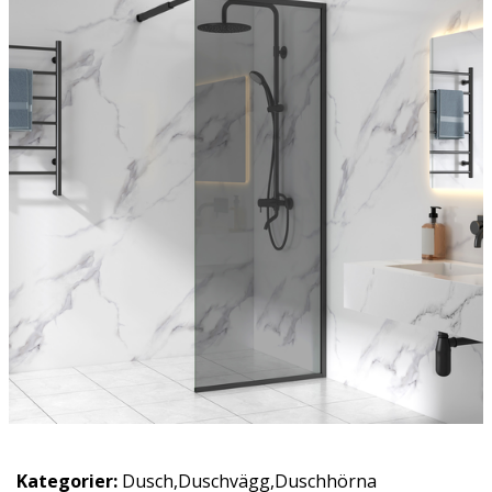
Kategorier:
Dusch
,
Duschvägg
,
Duschhörna